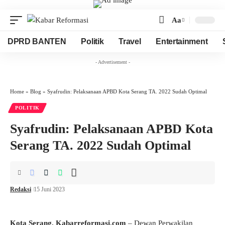
Aa
Font
Resizer
DPRD BANTEN
Politik
Travel
Entertainment
- Advertisement -
Home
»
Blog
»
Syafrudin: Pelaksanaan APBD Kota Serang TA. 2022 Sudah Optimal
POLITIK
Syafrudin: Pelaksanaan APBD Kota
Serang TA. 2022 Sudah Optimal
Redaksi
15 Juni 2023
Kota Serang, Kabarreformasi.com
– Dewan Perwakilan