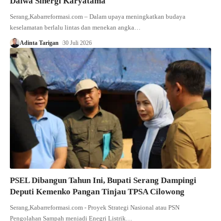
Daiwa Sinergi Karyatama
Serang,Kabarreformasi.com – Dalam upaya meningkatkan budaya
keselamatan berlalu lintas dan menekan angka…
Adinta Tarigan
30 Juli 2026
PSEL Dibangun Tahun Ini, Bupati Serang Dampingi
Deputi Kemenko Pangan Tinjau TPSA Cilowong
Serang,Kabarreformasi.com - Proyek Strategi Nasional atau PSN
Pengolahan Sampah menjadi Enegri Listrik…