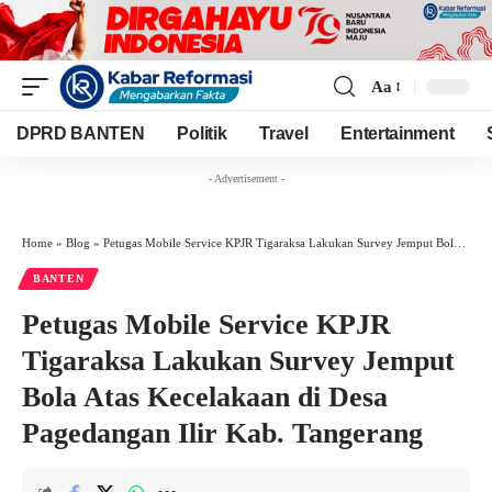
Aa
Font
Resizer
DPRD BANTEN
Politik
Travel
Entertainment
- Advertisement -
Home
»
Blog
»
Petugas Mobile Service KPJR Tigaraksa Lakukan Survey Jemput Bola Atas Kecelakaan di Desa Pagedangan Ilir Kab. Tangerang
BANTEN
Petugas Mobile Service KPJR
Tigaraksa Lakukan Survey Jemput
Bola Atas Kecelakaan di Desa
Pagedangan Ilir Kab. Tangerang