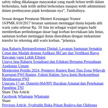
safety riding dikalangan masyarakat yang masih belum tertib dalam
berkendara, baik tertib atribut berkendara maupun tertib administrasi
dalam pembayaran pajak kendaraan nya”, Tambahnya.
Sesuai dengan Peraturan Menteri Keuangan Nomor
16/PMK.010/2017 besaran santunan meninggal dunia kepada ahli
waris yaitu sebesar Rp. 50 Juta ini sebagai wujud negara hadir
memberikan perlindungan dasar bagi korban kecelakaan lalu lintas,
santunan korban meninggal dunia diserahkan dengan mekanisme
transfer ke rekening ahli waris korban, “jelasnya.
Jasa Raharja Bertransformasi Digital: Layanan Santunan Semakin
Cepat dan Mudah dengan Aplikasi JRCare dan Verifikasi Biaya
Rawatan yang Lebih Efisien
Upaya Jasa Raharja Sosialisasi dan Edukasi Bersama Perusahaan
Angkutan Umum
Monitoring Pemilu 2024, Pemprov Banten Bagi Tiga Zona Wilayah
Kunjungi PWI Banten, Fahmi Hakim: Saya Ingin Berkontribusi
Membangun PWI
Upacara 17-an, Danrem 064/MY Bacakan Amanat dan Penekanan
Panglima TNI
Share This Article
Facebook
Whatsapp
Whatsapp
Share
Previous Article
Syafrudin Buka Pekan Budaya dan Olahraga