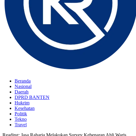
Beranda
Nasional
Daerah
DPRD BANTEN
Hukrim
Kesehatan
Politik
Tekno
Travel
Reading:
Jasa Raharja Melakukan Survey Kebenaran Ahli Waris