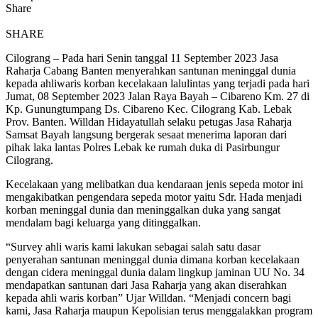
Share
SHARE
Cilograng – Pada hari Senin tanggal 11 September 2023 Jasa
Raharja Cabang Banten menyerahkan santunan meninggal dunia
kepada ahliwaris korban kecelakaan lalulintas yang terjadi pada hari
Jumat, 08 September 2023 Jalan Raya Bayah – Cibareno Km. 27 di
Kp. Gunungtumpang Ds. Cibareno Kec. Cilograng Kab. Lebak
Prov. Banten. Willdan Hidayatullah selaku petugas Jasa Raharja
Samsat Bayah langsung bergerak sesaat menerima laporan dari
pihak laka lantas Polres Lebak ke rumah duka di Pasirbungur
Cilograng.
Kecelakaan yang melibatkan dua kendaraan jenis sepeda motor ini
mengakibatkan pengendara sepeda motor yaitu Sdr. Hada menjadi
korban meninggal dunia dan meninggalkan duka yang sangat
mendalam bagi keluarga yang ditinggalkan.
“Survey ahli waris kami lakukan sebagai salah satu dasar
penyerahan santunan meninggal dunia dimana korban kecelakaan
dengan cidera meninggal dunia dalam lingkup jaminan UU No. 34
mendapatkan santunan dari Jasa Raharja yang akan diserahkan
kepada ahli waris korban” Ujar Willdan. “Menjadi concern bagi
kami, Jasa Raharja maupun Kepolisian terus menggalakkan program