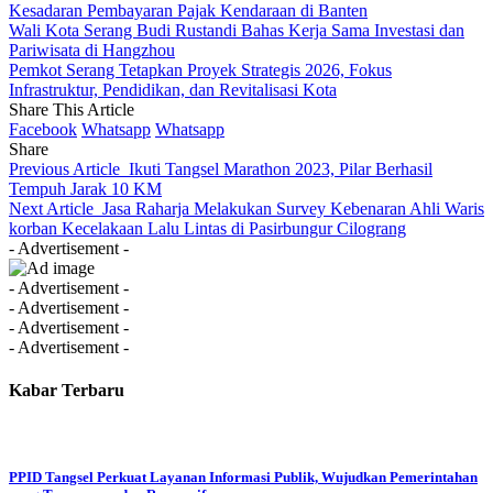
Kesadaran Pembayaran Pajak Kendaraan di Banten
Wali Kota Serang Budi Rustandi Bahas Kerja Sama Investasi dan
Pariwisata di Hangzhou
Pemkot Serang Tetapkan Proyek Strategis 2026, Fokus
Infrastruktur, Pendidikan, dan Revitalisasi Kota
Share This Article
Facebook
Whatsapp
Whatsapp
Share
Previous Article
Ikuti Tangsel Marathon 2023, Pilar Berhasil
Tempuh Jarak 10 KM
Next Article
Jasa Raharja Melakukan Survey Kebenaran Ahli Waris
korban Kecelakaan Lalu Lintas di Pasirbungur Cilograng
- Advertisement -
- Advertisement -
- Advertisement -
- Advertisement -
- Advertisement -
Kabar Terbaru
PPID Tangsel Perkuat Layanan Informasi Publik, Wujudkan Pemerintahan