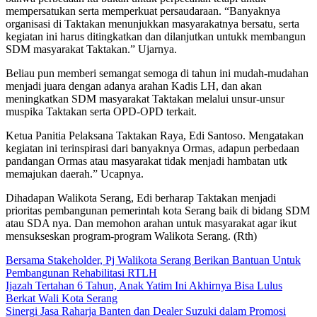
mempersatukan serta memperkuat persaudaraan. “Banyaknya
organisasi di Taktakan menunjukkan masyarakatnya bersatu, serta
kegiatan ini harus ditingkatkan dan dilanjutkan untukk membangun
SDM masyarakat Taktakan.” Ujarnya.
Beliau pun memberi semangat semoga di tahun ini mudah-mudahan
menjadi juara dengan adanya arahan Kadis LH, dan akan
meningkatkan SDM masyarakat Taktakan melalui unsur-unsur
muspika Taktakan serta OPD-OPD terkait.
Ketua Panitia Pelaksana Taktakan Raya, Edi Santoso. Mengatakan
kegiatan ini terinspirasi dari banyaknya Ormas, adapun perbedaan
pandangan Ormas atau masyarakat tidak menjadi hambatan utk
memajukan daerah.” Ucapnya.
Dihadapan Walikota Serang, Edi berharap Taktakan menjadi
prioritas pembangunan pemerintah kota Serang baik di bidang SDM
atau SDA nya. Dan memohon arahan untuk masyarakat agar ikut
mensukseskan program-program Walikota Serang. (Rth)
Bersama Stakeholder, Pj Walikota Serang Berikan Bantuan Untuk
Pembangunan Rehabilitasi RTLH
Ijazah Tertahan 6 Tahun, Anak Yatim Ini Akhirnya Bisa Lulus
Berkat Wali Kota Serang
Sinergi Jasa Raharja Banten dan Dealer Suzuki dalam Promosi