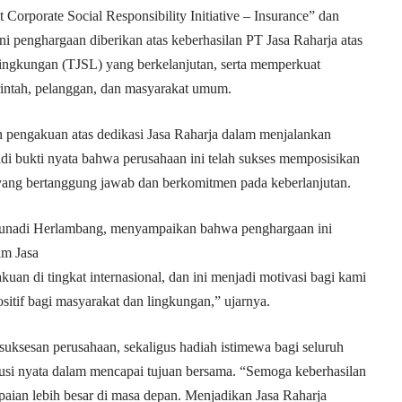
 Corporate Social Responsibility Initiative – Insurance” dan
ini penghargaan diberikan atas keberhasilan PT Jasa Raharja atas
ngkungan (TJSL) yang berkelanjutan, serta memperkuat
intah, pelanggan, dan masyarakat umum.
 pengakuan atas dedikasi Jasa Raharja dalam menjalankan
adi bukti nyata bahwa perusahaan ini telah sukses memposisikan
i yang bertanggung jawab dan berkomitmen pada keberlanjutan.
unadi Herlambang, menyampaikan bahwa penghargaan ini
tim Jasa
an di tingkat internasional, dan ini menjadi motivasi bagi kami
itif bagi masyarakat dan lingkungan,” ujarnya.
esuksesan perusahaan, sekaligus hadiah istimewa bagi seluruh
busi nyata dalam mencapai tujuan bersama. “Semoga keberhasilan
aian lebih besar di masa depan. Menjadikan Jasa Raharja