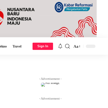
Aa
Sign In
ekno
Travel
Font
Resizer
- Advertisement -
- Advertisement -