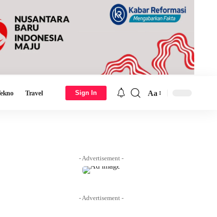
Aa
Sign In
ekno
Travel
Font
Resizer
- Advertisement -
- Advertisement -