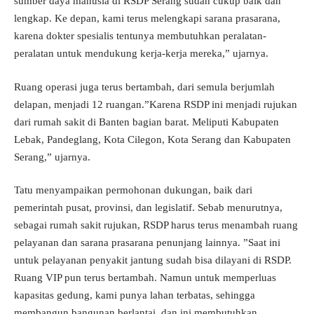
sumber daya manusia di RSDP Serang sudah cukup baik dan
lengkap. Ke depan, kami terus melengkapi sarana prasarana,
karena dokter spesialis tentunya membutuhkan peralatan-
peralatan untuk mendukung kerja-kerja mereka,” ujarnya.
Ruang operasi juga terus bertambah, dari semula berjumlah
delapan, menjadi 12 ruangan.”Karena RSDP ini menjadi rujukan
dari rumah sakit di Banten bagian barat. Meliputi Kabupaten
Lebak, Pandeglang, Kota Cilegon, Kota Serang dan Kabupaten
Serang,” ujarnya.
Tatu menyampaikan permohonan dukungan, baik dari
pemerintah pusat, provinsi, dan legislatif. Sebab menurutnya,
sebagai rumah sakit rujukan, RSDP harus terus menambah ruang
pelayanan dan sarana prasarana penunjang lainnya. ”Saat ini
untuk pelayanan penyakit jantung sudah bisa dilayani di RSDP.
Ruang VIP pun terus bertambah. Namun untuk memperluas
kapasitas gedung, kami punya lahan terbatas, sehingga
membangun bangunan berlantai, dan ini membutuhkan