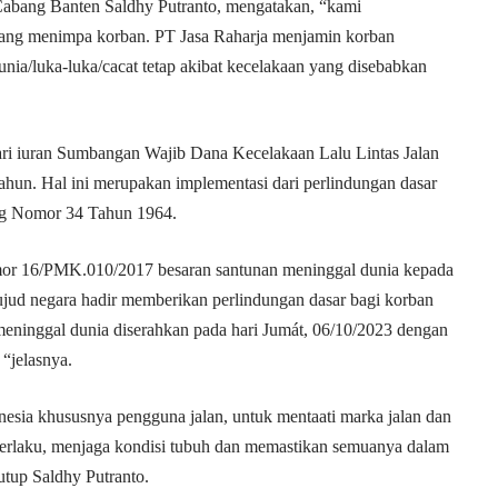
Cabang Banten Saldhy Putranto, mengatakan, “kami
 yang menimpa korban. PT Jasa Raharja menjamin korban
nia/luka-luka/cacat tetap akibat kecelakaan yang disebabkan
dari iuran Sumbangan Wajib Dana Kecelakaan Lalu Lintas Jalan
hun. Hal ini merupakan implementasi dari perlindungan dasar
g Nomor 34 Tahun 1964.
or 16/PMK.010/2017 besaran santunan meninggal dunia kepada
 wujud negara hadir memberikan perlindungan dasar bagi korban
n meninggal dunia diserahkan pada hari Jumát, 06/10/2023 dengan
 “jelasnya.
sia khususnya pengguna jalan, untuk mentaati marka jalan dan
berlaku, menjaga kondisi tubuh dan memastikan semuanya dalam
utup Saldhy Putranto.