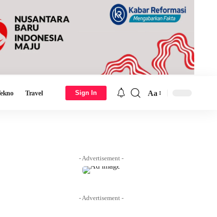
Aa
Sign In
ekno
Travel
Font
Resizer
- Advertisement -
- Advertisement -