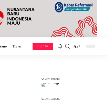
Aa
Sign In
ekno
Travel
Font
Resizer
- Advertisement -
- Advertisement -