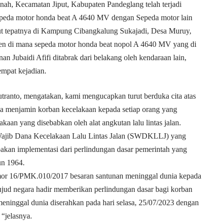
ah, Kecamatan Jiput, Kabupaten Pandeglang telah terjadi
epeda motor honda beat A 4640 MV dengan Sepeda motor lain
Jiput tepatnya di Kampung Cibangkalung Sukajadi, Desa Muruy,
n di mana sepeda motor honda beat nopol A 4640 MV yang di
 Jubaidi Afifi ditabrak dari belakang oleh kendaraan lain,
empat kejadian.
ranto, mengatakan, kami mengucapkan turut berduka cita atas
a menjamin korban kecelakaan kepada setiap orang yang
akaan yang disebabkan oleh alat angkutan lalu lintas jalan.
 Wajib Dana Kecelakaan Lalu Lintas Jalan (SWDKLLJ) yang
pakan implementasi dari perlindungan dasar pemerintah yang
n 1964.
or 16/PMK.010/2017 besaran santunan meninggal dunia kepada
 wujud negara hadir memberikan perlindungan dasar bagi korban
 meninggal dunia diserahkan pada hari selasa, 25/07/2023 dengan
 “jelasnya.