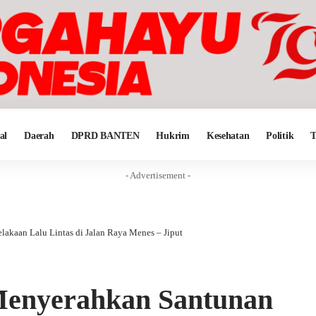
al
Daerah
DPRD BANTEN
Hukrim
Kesehatan
Politik
T
- Advertisement -
akaan Lalu Lintas di Jalan Raya Menes – Jiput
Menyerahkan Santunan