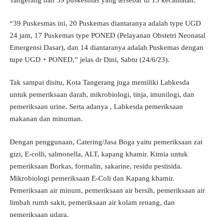
Tangerang dan 39 puskesmas yang tersebar di 13 kecamatan.
“39 Puskesmas ini, 20 Puskemas diantaranya adalah type UGD
24 jam, 17 Puskemas type PONED (Pelayanan Obstetri Neonatal
Emergensi Dasar), dan 14 diantaranya adalah Puskemas dengan
tupe UGD + PONED,” jelas dr Dini, Sabtu (24/6/23).
Tak sampai disitu, Kota Tangerang juga memiliki Labkesda
untuk pemeriksaan darah, mikrobiologi, tinja, imunilogi, dan
pemeriksaan urine. Serta adanya , Labkesda pemeriksaan
makanan dan minuman.
Dengan penggunaan, Catering/Jasa Boga yaitu pemeriksaan zat
gizi, E-colli, salmonella, ALT, kapang khamir. Kimia untuk
pemeriksaan Borkas, formalin, sakarine, residu pestisida.
Mikrobiologi pemeriksaan E-Coli dan Kapang khamir.
Pemeriksaan air minum, pemeriksaan air bersih, pemeriksaan air
limbah rumh sakit, pemeriksaan air kolam renang, dan
pemeriksaan udara.