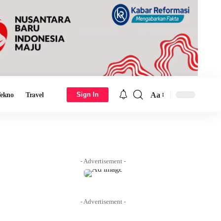
Aa
Sign In
ekno
Travel
Font
Resizer
- Advertisement -
- Advertisement -