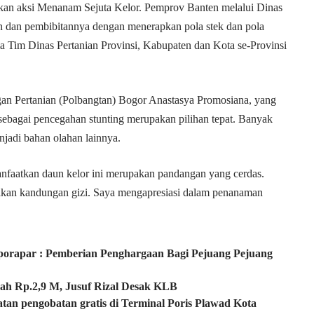
ukan aksi Menanam Sejuta Kelor. Pemprov Banten melalui Dinas
n dan pembibitannya dengan menerapkan pola stek dan pola
ma Tim Dinas Pertanian Provinsi, Kabupaten dan Kota se-Provinsi
gan Pertanian (Polbangtan) Bogor Anastasya Promosiana, yang
 sebagai pencegahan stunting merupakan pilihan tepat. Banyak
njadi bahan olahan lainnya.
faatkan daun kelor ini merupakan pandangan yang cerdas.
 akan kandungan gizi. Saya mengapresiasi dalam penanaman
porapar : Pemberian Penghargaan Bagi Pejuang Pejuang
ah Rp.2,9 M, Jusuf Rizal Desak KLB
atan pengobatan gratis di Terminal Poris Plawad Kota