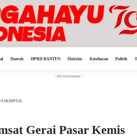
al
Daerah
DPRD BANTEN
Hukrim
Kesehatan
Politik
T
- Advertisement -
AYA HOSPITAL
msat Gerai Pasar Kemis