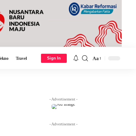
Aa
Sign In
ekno
Travel
Font
Resizer
- Advertisement -
- Advertisement -