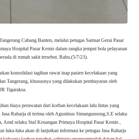
Tangerang Cabang Banten, melalui petugas Samsat Gerai Pasar
maya Hospital Pasar Kemis dalam rangka jemput bola pelayanan
berada di rumah sakit tersebut. Rabu,(5/7/23).
ukan konsolidasi tagihan rawat inap pasien kecelakaan yang
lan Tangerang, khususnya yang dilakukan pembayaran oleh
JR Tigaraksa.
han biaya perawatan dari korban kecelakaan lalu lintas yang
s Jasa Raharja di terima oleh Agustinus Simangunsong,S.E selaku
, Amd selaku Staf Keuangan Primaya Hospital Pasar Kemis ,
n luka-luka akan di lanjutkan informasi ke petugas Jasa Raharja
mat keluarga korban tersebut, sehingga mempermudah dalam hal