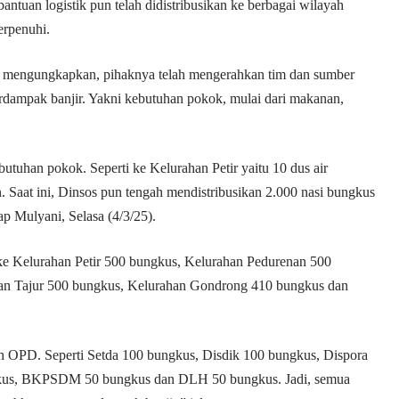
ntuan logistik pun telah didistribusikan ke berbagai wilayah
erpenuhi.
i mengungkapkan, pihaknya telah mengerahkan tim dan sumber
dampak banjir. Yakni kebutuhan pokok, mulai dari makanan,
utuhan pokok. Seperti ke Kelurahan Petir yaitu 10 dus air
an. Saat ini, Dinsos pun tengah mendistribusikan 2.000 nasi bungkus
p Mulyani, Selasa (4/3/25).
m ke Kelurahan Petir 500 bungkus, Kelurahan Pedurenan 500
an Tajur 500 bungkus, Kelurahan Gondrong 410 bungkus dan
h OPD. Seperti Setda 100 bungkus, Disdik 100 bungkus, Dispora
gkus, BKPSDM 50 bungkus dan DLH 50 bungkus. Jadi, semua