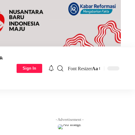
ik
Font Resizer
Aa
Sign In
- Advertisement -