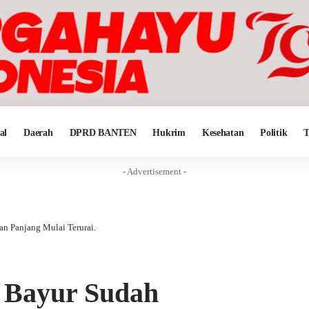
al
Daerah
DPRD BANTEN
Hukrim
Kesehatan
Politik
T
- Advertisement -
n Panjang Mulai Terurai.
 Bayur Sudah