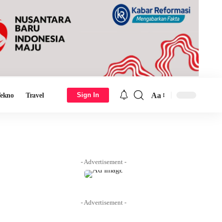
Aa
Sign In
ekno
Travel
Font
Resizer
- Advertisement -
- Advertisement -