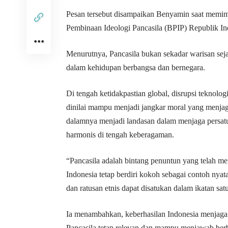
Pesan tersebut disampaikan Benyamin saat memi
Pembinaan Ideologi Pancasila (BPIP) Republik In
Menurutnya, Pancasila bukan sekadar warisan sej
dalam kehidupan berbangsa dan bernegara.
Di tengah ketidakpastian global, disrupsi teknolog
dinilai mampu menjadi jangkar moral yang menjaga
dalamnya menjadi landasan dalam menjaga persat
harmonis di tengah keberagaman.
“Pancasila adalah bintang penuntun yang telah m
Indonesia tetap berdiri kokoh sebagai contoh nya
dan ratusan etnis dapat disatukan dalam ikatan sa
Ia menambahkan, keberhasilan Indonesia menjaga 
Pancasila tetap relevan dan mampu menjawab berb