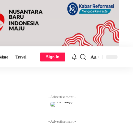
Aa
Sign In
ekno
Travel
Font
Resizer
- Advertisement -
- Advertisement -