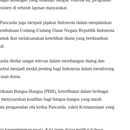
nsisten di seluruh lapisan masyarakat.
 Pancasila juga menjadi pijakan Indonesia dalam menjalankan
t Pembukaan Undang-Undang Dasar Negara Republik Indonesia
ntuk ikut melaksanakan ketertiban dunia yang berdasarkan
al.
sila dinilai sangat relevan dalam membangun dialog dan
rsebut menjadi modal penting bagi Indonesia dalam mendorong
wasan dunia.
erikatan Bangsa-Bangsa (PBB), keterlibatan dalam berbagai
si menyuarakan keadilan bagi bangsa-bangsa yang masih
ata pengamalan sila kedua Pancasila, yakni Kemanusiaan yang
kan kepemimpinan nyata. Kita ingin dunia melihat bahwa