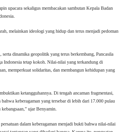
mpin upacara sekaligus membacakan sambutan Kepala Badan
donesia.
arah, melainkan ideologi yang hidup dan terus menjadi pedoman
i, serta dinamika geopolitik yang terus berkembang, Pancasila
 Indonesia tetap kokoh. Nilai-nilai yang terkandung di
uan, memperkuat solidaritas, dan membangun kehidupan yang
embuktikan ketangguhannya. Di tengah ancaman fragmentasi,
ta bahwa keberagaman yang tersebar di lebih dari 17.000 pulau
tu kebangsaan,” ujar Benyamin.
persatuan dalam keberagaman menjadi bukti bahwa nilai-nilai
agai tantangan yang dihadapi bangsa. Karena itu, penguatan