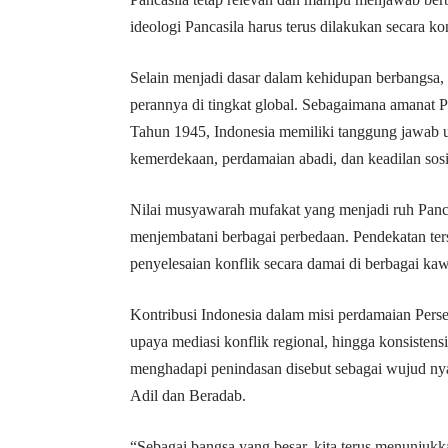
ideologi Pancasila harus terus dilakukan secara ko
Selain menjadi dasar dalam kehidupan berbangsa,
perannya di tingkat global. Sebagaimana amana
Tahun 1945, Indonesia memiliki tanggung jawab u
kemerdekaan, perdamaian abadi, dan keadilan sosi
Nilai musyawarah mufakat yang menjadi ruh Panca
menjembatani berbagai perbedaan. Pendekatan te
penyelesaian konflik secara damai di berbagai ka
Kontribusi Indonesia dalam misi perdamaian Pers
upaya mediasi konflik regional, hingga konsisten
menghadapi penindasan disebut sebagai wujud ny
Adil dan Beradab.
“Sebagai bangsa yang besar, kita terus menunjuk