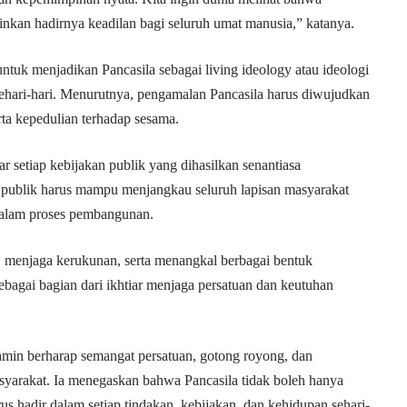
nkan hadirnya keadilan bagi seluruh umat manusia,” katanya.
tuk menjadikan Pancasila sebagai living ideology atau ideologi
sehari-hari. Menurutnya, pengamalan Pancasila harus diwujudkan
rta kepedulian terhadap sesama.
r setiap kebijakan publik yang dihasilkan senantiasa
nan publik harus mampu menjangkau seluruh lapisan masyarakat
dalam proses pembangunan.
, menjaga kerukunan, serta menangkal berbagai bentuk
sebagai bagian dari ikhtiar menjaga persatuan dan keutuhan
yamin berharap semangat persatuan, gotong royong, dan
asyarakat. Ia menegaskan bahwa Pancasila tidak boleh hanya
us hadir dalam setiap tindakan, kebijakan, dan kehidupan sehari-