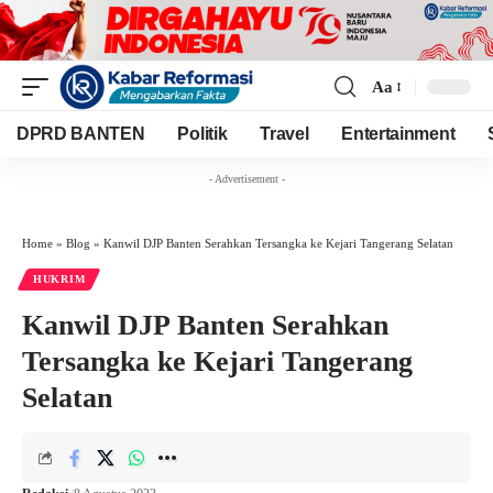
Aa
Font
Resizer
DPRD BANTEN
Politik
Travel
Entertainment
- Advertisement -
Home
»
Blog
»
Kanwil DJP Banten Serahkan Tersangka ke Kejari Tangerang Selatan
HUKRIM
Kanwil DJP Banten Serahkan
Tersangka ke Kejari Tangerang
Selatan