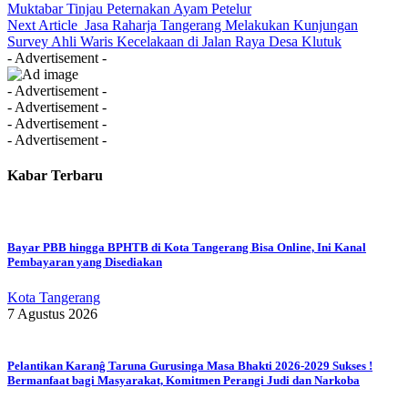
Muktabar Tinjau Peternakan Ayam Petelur
Next Article
Jasa Raharja Tangerang Melakukan Kunjungan
Survey Ahli Waris Kecelakaan di Jalan Raya Desa Klutuk
- Advertisement -
- Advertisement -
- Advertisement -
- Advertisement -
- Advertisement -
Kabar Terbaru
Bayar PBB hingga BPHTB di Kota Tangerang Bisa Online, Ini Kanal
Pembayaran yang Disediakan
Kota Tangerang
7 Agustus 2026
Pelantikan Karanĝ Taruna Gurusinga Masa Bhakti 2026-2029 Sukses !
Bermanfaat bagi Masyarakat, Komitmen Perangi Judi dan Narkoba