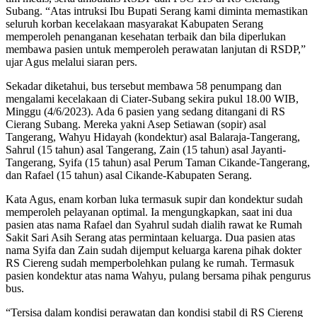
Subang. “Atas intruksi Ibu Bupati Serang kami diminta memastikan
seluruh korban kecelakaan masyarakat Kabupaten Serang
memperoleh penanganan kesehatan terbaik dan bila diperlukan
membawa pasien untuk memperoleh perawatan lanjutan di RSDP,”
ujar Agus melalui siaran pers.
Sekadar diketahui, bus tersebut membawa 58 penumpang dan
mengalami kecelakaan di Ciater-Subang sekira pukul 18.00 WIB,
Minggu (4/6/2023). Ada 6 pasien yang sedang ditangani di RS
Cierang Subang. Mereka yakni Asep Setiawan (sopir) asal
Tangerang, Wahyu Hidayah (kondektur) asal Balaraja-Tangerang,
Sahrul (15 tahun) asal Tangerang, Zain (15 tahun) asal Jayanti-
Tangerang, Syifa (15 tahun) asal Perum Taman Cikande-Tangerang,
dan Rafael (15 tahun) asal Cikande-Kabupaten Serang.
Kata Agus, enam korban luka termasuk supir dan kondektur sudah
memperoleh pelayanan optimal. Ia mengungkapkan, saat ini dua
pasien atas nama Rafael dan Syahrul sudah dialih rawat ke Rumah
Sakit Sari Asih Serang atas permintaan keluarga. Dua pasien atas
nama Syifa dan Zain sudah dijemput keluarga karena pihak dokter
RS Ciereng sudah memperbolehkan pulang ke rumah. Termasuk
pasien kondektur atas nama Wahyu, pulang bersama pihak pengurus
bus.
“Tersisa dalam kondisi perawatan dan kondisi stabil di RS Ciereng