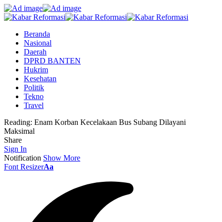
Beranda
Nasional
Daerah
DPRD BANTEN
Hukrim
Kesehatan
Politik
Tekno
Travel
Reading:
Enam Korban Kecelakaan Bus Subang Dilayani
Maksimal
Share
Sign In
Notification
Show More
Font Resizer
Aa