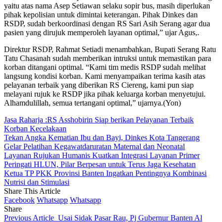
yaitu atas nama Asep Setiawan selaku sopir bus, masih diperlukan
pihak kepolisian untuk dimintai keterangan. Pihak Dinkes dan
RSDP, sudah berkoordinasi dengan RS Sari Asih Serang agar dua
pasien yang dirujuk memperoleh layanan optimal,” ujar Agus,.
Direktur RSDP, Rahmat Setiadi menambahkan, Bupati Serang Ratu
Tatu Chasanah sudah memberikan intruksi untuk memastikan para
korban ditangani optimal. “Kami tim medis RSDP sudah melihat
langsung kondisi korban. Kami menyampaikan terima kasih atas
pelayanan terbaik yang diberikan RS Ciereng, kami pun siap
melayani rujuk ke RSDP jika pihak keluarga korban menyetujui.
Alhamdulillah, semua tertangani optimal,” ujarnya.(Yon)
Jasa Raharja :RS Asshobirin Siap berikan Pelayanan Terbaik
Korban Kecelakaan
Tekan Angka Kematian Ibu dan Bayi, Dinkes Kota Tangerang
Gelar Pelatihan Kegawatdaruratan Maternal dan Neonatal
Layanan Rujukan Humanis Kuatkan Integrasi Layanan Primer
Peringati HLUN, Pilar Berpesan untuk Terus Jaga Kesehatan
Ketua TP PKK Provinsi Banten Ingatkan Pentingnya Kombinasi
Nutrisi dan Stimulasi
Share This Article
Facebook
Whatsapp
Whatsapp
Share
Previous Article
Usai Sidak Pasar Rau, Pj Gubernur Banten Al