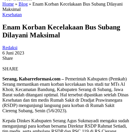
Home
»
Blog
»
Enam Korban Kecelakaan Bus Subang Dilayani
Maksimal
Kesehatan
Enam Korban Kecelakaan Bus Subang
Dilayani Maksimal
Redaksi
6 Juni 2023
Share
SHARE
Serang, Kabarreformasi.com –
Pemerintah Kabupaten (Pemkab)
Serang memastikan enam korban kecelakaan bus studi tur MTs Al
Khoir, Kecamatan Bandung, Kabupaten Serang di Subang, Jawa
Barat sudah ditangani optimal. Hal tersebut dipastikan setelah Dinas
Kesehatan dan tim medis Rumah Sakit dr Dradjat Prawiranegara
(RSDP) mengunjungi langsung para korban di Rumah Sakit
Ciereng Subang, Senin (5/6/2023).
Kepala Dinkes Kabupaten Serang Agus Sukmayadi mengaku sudah
mengunjungi para korban bersama Direktur RSDP Rahmat Setiadi,
tim medis, serta ambulans RSDP dan PSC 119 di RS Cierang